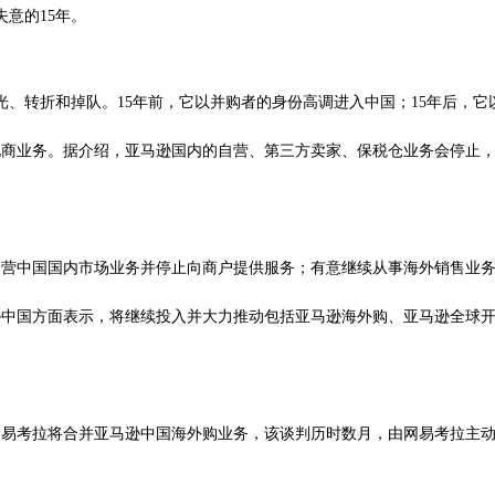
失意的15年。
、转折和掉队。15年前，它以并购者的身份高调进入中国；15年后，它
电商业务。据介绍，亚马逊国内的自营、第三方卖家、保税仓业务会停止，
运营中国国内市场业务并停止向商户提供服务；有意继续从事海外销售业
中国方面表示，将继续投入并大力推动包括亚马逊海外购、亚马逊全球开店
网易考拉将合并亚马逊中国海外购业务，该谈判历时数月，由网易考拉主