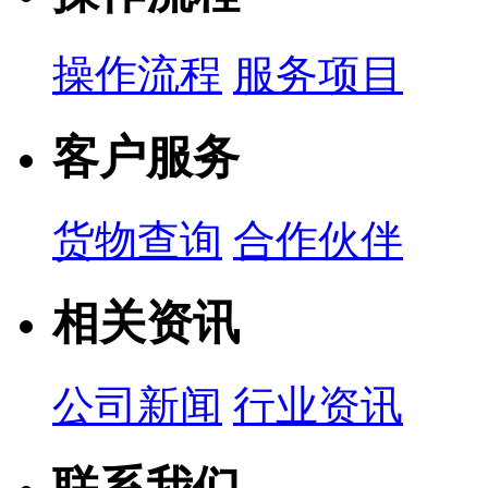
操作流程
服务项目
客户服务
货物查询
合作伙伴
相关资讯
公司新闻
行业资讯