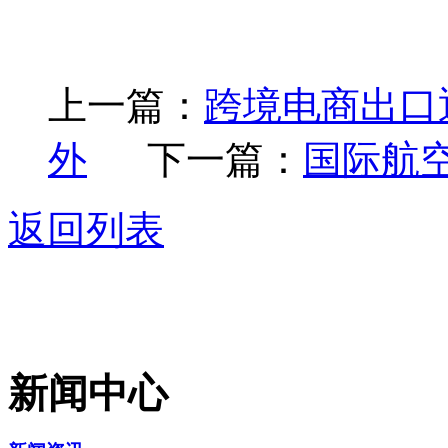
上一篇：
跨境电商出口
外
下一篇：
国际航
返回列表
新闻中心