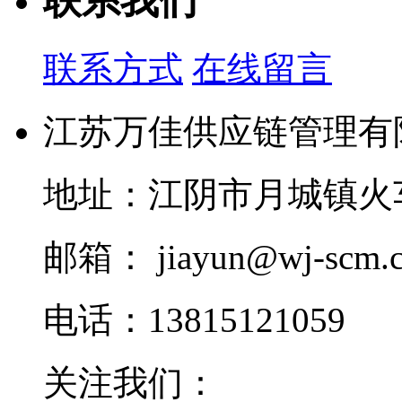
联系我们
联系方式
在线留言
江苏万佳供应链管理有
地址：江阴市月城镇火车
邮箱： jiayun@wj-scm.
电话：13815121059
关注我们：