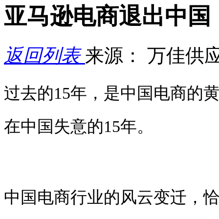
亚马逊电商退出中国
返回列表
来源： 万佳供
过去的15年，是中国电商的
在中国失意的15年。
中国电商行业的风云变迁，